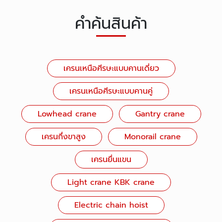
คำค้นสินค้า
เครนเหนือศีรษะแบบคานเดี่ยว
เครนเหนือศีรษะแบบคานคู่
Lowhead crane
Gantry crane
เครนกึ่งขาสูง
Monorail crane
เครนยื่นแขน
Light crane KBK crane
Electric chain hoist