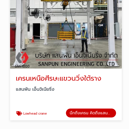
เครนเหนือศีรษะแขวนวิ่งใต้ราง
แสนพัน เอ็นจิเนียริ่ง
นึกถึงเครน คิดถึงแสนพัน
Lowhead crane