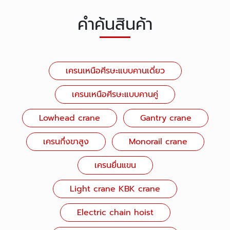
คำค้นสินค้า
เครนเหนือศีรษะแบบคานเดี่ยว
เครนเหนือศีรษะแบบคานคู่
Lowhead crane
Gantry crane
เครนกึ่งขาสูง
Monorail crane
เครนยื่นแขน
Light crane KBK crane
Electric chain hoist