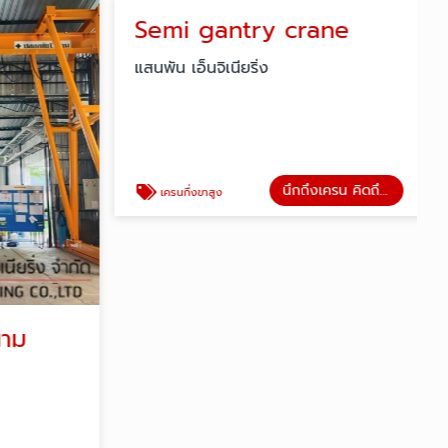
าม
Semi gantry crane
แสนพัน เอ็นจิเนียริ่ง