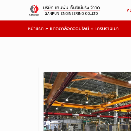
ห
หน้าแรก
»
แคตตาล็อกออนไลน์
»
เครนรางเบา