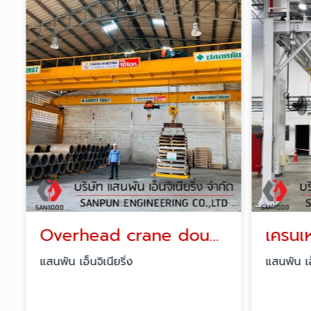
Overhead crane double girder
แสนพัน เอ็นจิเนียริ่ง
แสนพัน เอ็น