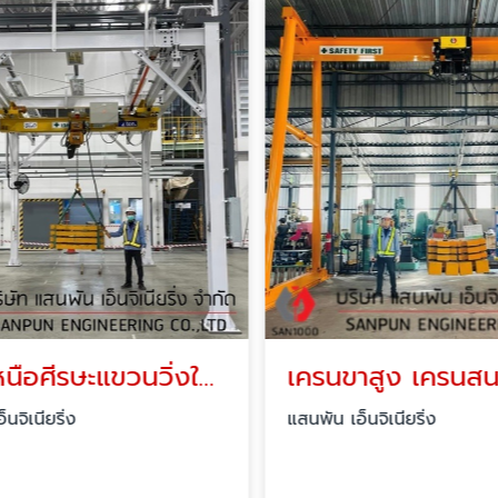
เครนเหนือศีรษะแขวนวิ่งใต้ราง
เครนขาสูง เครนสน
จิเนียริ่ง
แสนพัน เอ็นจิเนียริ่ง