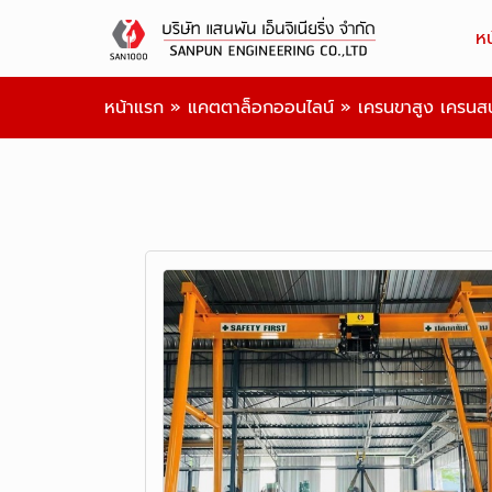
ห
หน้าแรก
»
แคตตาล็อกออนไลน์
»
เครนขาสูง เครนส