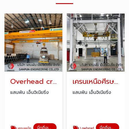
Overhead crane double girder
เครนเหนือศีรษะแขวนวิ่งใต้ราง
แสนพัน เอ็นจิเนียริ่ง
แสนพัน เอ็นจิเนียริ่ง
นึกถึงเครน คิดถึงแสนพัน
นึกถึงเครน คิดถึงแสนพัน
เครนเหนือศีรษะแบบคานคู่
Lowhead crane