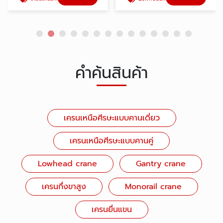
คำค้นสินค้า
เครนเหนือศีรษะแบบคานเดี่ยว
เครนเหนือศีรษะแบบคานคู่
Lowhead crane
Gantry crane
เครนกึ่งขาสูง
Monorail crane
เครนยื่นแขน