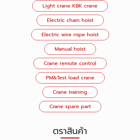
Light crane KBK crane
Electric chain hoist
Electric wire rope hoist
Manual hoist
Crane remote control
PM&Test load crane
Crane training
Crane spare part
ตราสินค้า