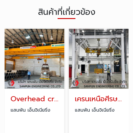
สินค้าที่เกี่ยวข้อง
Overhead crane double girder
เครนเหนือศีรษะแขวนวิ่งใต้ราง
แสนพัน เอ็นจิเนียริ่ง
แสนพัน เอ็นจิเนียริ่ง