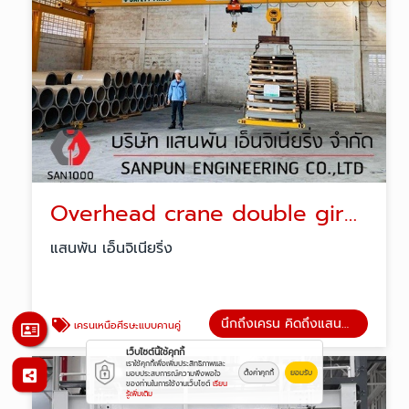
Overhead crane double girder
แสนพัน เอ็นจิเนียริ่ง
นึกถึงเครน คิดถึงแสนพัน
เครนเหนือศีรษะแบบคานคู่
เว็บไซต์นี้ใช้คุกกี้
เราใช้คุกกี้เพื่อเพิ่มประสิทธิภาพและ
ตั้งค่าคุกกี้
ยอมรับ
มอบประสบการณ์ความพึงพอใจ
ของท่านในการใช้งานเว็บไซต์
เรียน
รู้เพิ่มเติม