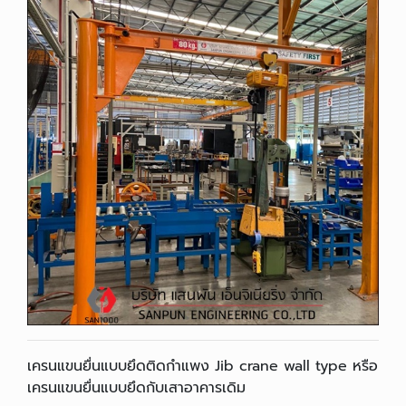
เครนแขนยื่นแบบยึดติดกำแพง Jib crane wall type หรือ
เครนแขนยื่นแบบยึดกับเสาอาคารเดิม