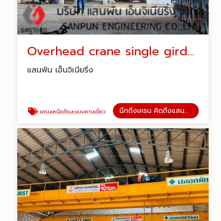
Overhead crane single girder
แสนพัน เอ็นจิเนียริ่ง
นึกถึงเครน คิดถึงแสนพัน
เครนเหนือศีรษะแบบคานเดี่ยว