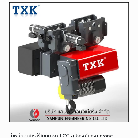
จำหน่ายอะไหล่รีโมทเครน LCC อุปกรณ์เครน crane