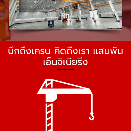
นึกถึงเครน คิดถึงเรา แสนพัน
เอ็นจิเนียริ่ง